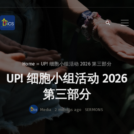
S
k
i
p
t
o
c
Home
»
UP! 细胞小组活动 2026 第三部分
o
UP! 细胞小组活动 2026
n
t
第三部分
e
n
Media
2 months ago
SERMONS
t