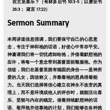
在主里喜乐？（哥林多后书 10:3-5；以赛亚书
26:3； 箴言 17:22）
Sermon Summary
本周讲道信息强调，我们要保守自己的心思意
念，专注于神和祂的话语，好使心中常存平安。
神邀请我们将一切忧虑卸给祂，并借着默想祂的
应许，将每一个意念带到基督面前顺服祂。作为
信徒，我们在基督里拥有稳固的身份——是神所
爱的儿女，因信称义，并靠着祂的恩典得着能
力。当天我们选择将信心建立在神永不改变的真
理上，而不是环境或他人的评价时，就能活出喜
乐、坚韧与内在的稳定。借着持续默想神的话
语、敬拜祂并信靠祂的计划，我们能够在各种挑