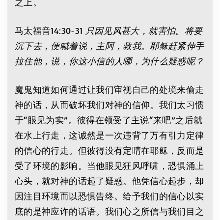
之上。
马太福音14:30-31
只因见风甚大，就害怕。将要
沉下去，便喊着说，主阿，救我。耶稣赶紧伸手
拉住他，说，你这小信的人哪，为什么疑惑呢？
魔鬼知道如何通过让我们审视自己的处境来偷走
神的话，从而破坏我们对神的信仰。我们太习惯
于“眼见为实”。彼得在领受了主说“来吧”之后就
在水上行走，这诚然是一次违背了万有引力定律
的信心的行走。但彼得没有定睛在耶稣，反而是
受了环境的影响。当他眼见狂风呼啸，恐惧涌上
心头，就对神的话起了疑惑。他凭信心起步，却
因注目环境而以恐惧告终。给予我们的信心以实
底的是神应许的话语。我们心之所信与我们目之