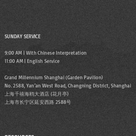
SUNDAY SERVICE
9:00 AM | With Chinese Interpretation
11:00 AM | English Service
Grand Millennium Shanghai (Garden Pavilion)
No. 2588, Yan’an West Road, Changning District, Shanghai
上海千禧海鸥大酒店 (花月亭)
上海市长宁区延安西路 2588号