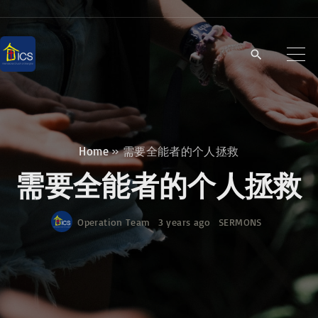
S
k
i
p
t
o
c
Home
»
需要全能者的个人拯救
o
需要全能者的个人拯救
n
t
Operation Team
3 years ago
SERMONS
e
n
t