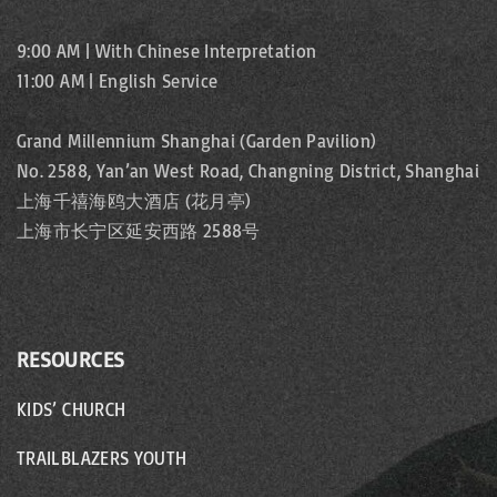
9:00 AM | With Chinese Interpretation
11:00 AM | English Service
Grand Millennium Shanghai (Garden Pavilion)
No. 2588, Yan’an West Road, Changning District, Shanghai
上海千禧海鸥大酒店 (花月亭)
上海市长宁区延安西路 2588号
RESOURCES
KIDS’ CHURCH
TRAILBLAZERS YOUTH