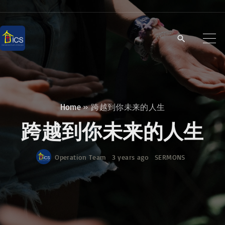
S
k
i
p
t
o
c
Home
»
跨越到你未来的人生
o
跨越到你未来的人生
n
t
Operation Team
3 years ago
SERMONS
e
n
t