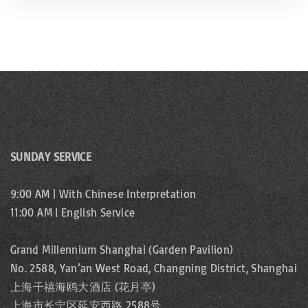
SUNDAY SERVICE
9:00 AM | With Chinese Interpretation
11:00 AM | English Service
Grand Millennium Shanghai (Garden Pavilion)
No. 2588, Yan’an West Road, Changning District, Shanghai
上海千禧海鸥大酒店 (花月亭)
上海市长宁区延安西路 2588号