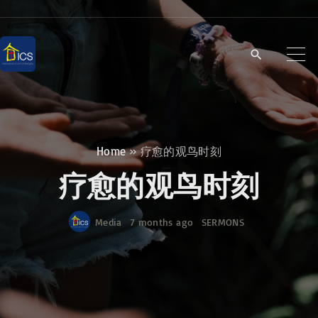
S
k
i
p
t
o
c
Home
»
疗愈的观鸟时刻
o
疗愈的观鸟时刻
n
t
Media
7 months ago
SERMONS
e
n
t