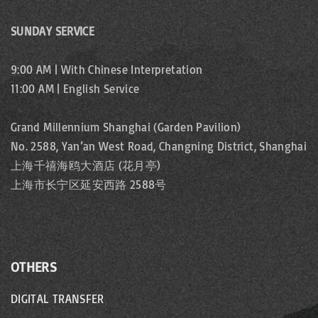
SUNDAY SERVICE
9:00 AM | With Chinese Interpretation
11:00 AM | English Service
Grand Millennium Shanghai (Garden Pavilion)
No. 2588, Yan’an West Road, Changning District, Shanghai
上海千禧海鸥大酒店 (花月亭)
上海市长宁区延安西路 2588号
OTHERS
DIGITAL TRANSFER