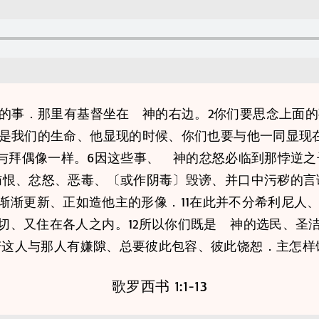
面的事．那里有基督坐在 神的右边。2你们要思念上面的
督是我们的生命、他显现的时候、你们也要与他一同显现
与拜偶像一样。6因这些事、 神的忿怒必临到那悖逆之
恼恨、忿怒、恶毒、〔或作阴毒〕毁谤、并口中污秽的言
上渐渐更新、正如造他主的形像．11在此并不分希利尼人
切、又住在各人之内。12所以你们既是 神的选民、圣
若这人与那人有嫌隙、总要彼此包容、彼此饶恕．主怎
歌罗西书 1:1-13