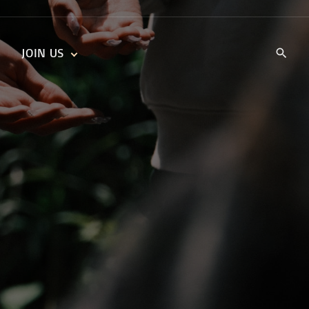
JOIN US
KIDS’ CHURCH
DAILY DEVOTIONALS
TRAIIBLAZERS YOUTH
TRAILBLAZERS YOUTH
CELL GROUPS
KIDS‘ DEVOTIONALS
MINISTRIES
CAREERS