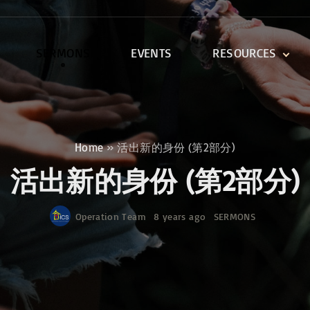
SERMONS
EVENTS
RESOURCES
DEVOTIONALS
DISCIPLESHIP CLASSES
R
BIBLE STUDY
Home
»
活出新的身份 (第2部分)
ONE SOUL FOR CHRIST
活出新的身份 (第2部分)
Operation Team
8 years ago
SERMONS