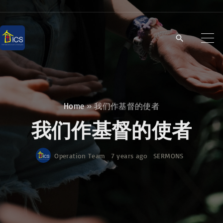
S
k
i
p
t
o
c
Home
»
我们作基督的使者
o
我们作基督的使者
n
t
Operation Team
7 years ago
SERMONS
e
n
t