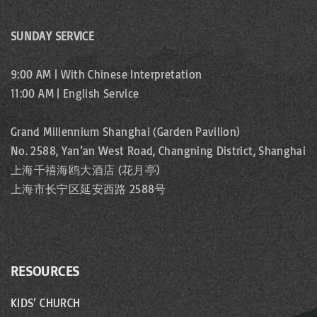
SUNDAY SERVICE
9:00 AM | With Chinese Interpretation
11:00 AM | English Service
Grand Millennium Shanghai (Garden Pavilion)
No. 2588, Yan’an West Road, Changning District, Shanghai
上海千禧海鸥大酒店 (花月亭)
上海市长宁区延安西路 2588号
RESOURCES
KIDS’ CHURCH