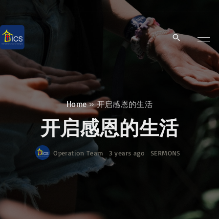
S
k
i
p
t
o
c
Home
»
开启感恩的生活
o
开启感恩的生活
n
t
Operation Team
3 years ago
SERMONS
e
n
t