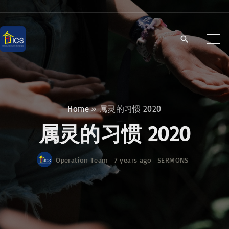
S
k
i
p
t
o
c
Home
»
属灵的习惯 2020
o
属灵的习惯 2020
n
t
Operation Team
7 years ago
SERMONS
e
n
t