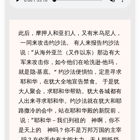
此后，摩押人和亚扪人，又有米乌尼人，
一同来攻击约沙法。 有人来报告约沙法
说：“从海外亚兰（又作以东）那边有大
军来攻击你，如今他们在哈洗逊·他玛，
就是隐·基底。” 约沙法便惧怕，定意寻求
耶和华，在犹大全地宣告禁食。 于是犹
大人聚会，求耶和华帮助。犹大各城都有
人出来寻求耶和华。约沙法就在犹大和耶
路撒冷的会中，站在耶和华殿的新院前，
说：“耶和华－我们列祖的 神啊，你不
是天上的 神吗？你不是万邦万国的主宰
吗？在你手中有大能大力，无人能抵挡