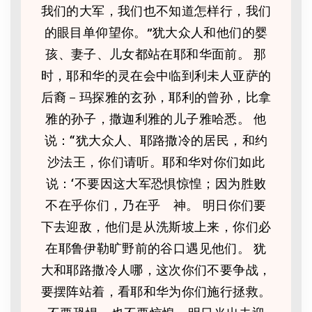
我们的大军，我们也不知道怎样行，我们
的眼目单仰望你。”犹大众人和他们的婴
孩、妻子、儿女都站在耶和华面前。 那
时，耶和华的灵在会中临到利未人亚萨的
后裔－玛探雅的玄孙，耶利的曾孙，比拿
雅的孙子，撒迦利雅的儿子雅哈悉。 他
说：“犹大众人、耶路撒冷的居民，和约
沙法王，你们请听。耶和华对你们如此
说：‘不要因这大军恐惧惊惶；因为胜败
不在乎你们，乃在乎 神。 明日你们要
下去迎敌，他们是从洗斯坡上来，你们必
在耶鲁伊勒旷野前的谷口遇见他们。 犹
大和耶路撒冷人哪，这次你们不要争战，
要摆阵站着，看耶和华为你们施行拯救。