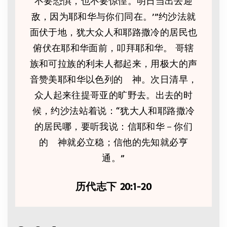
不要恐惧，也不要惊惶。明日当出去迎
敌，因为耶和华与你们同在。’”约沙法就
面伏于地，犹大众人和耶路撒冷的居民也
俯伏在耶和华面前，叩拜耶和华。 哥辖
族和可拉族的利未人都起来，用极大的声
音赞美耶和华以色列的 神。次日清早，
众人起来往提哥亚的旷野去。出去的时
候，约沙法站着说：“犹大人和耶路撒冷
的居民哪，要听我说：信耶和华－你们
的 神就必立稳；信他的先知就必亨
通。”
历代志下 20:1-20