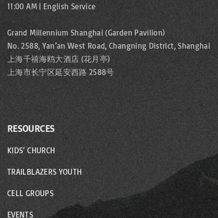
11:00 AM | English Service
Grand Millennium Shanghai (Garden Pavilion)
No. 2588, Yan’an West Road, Changning District, Shanghai
上海千禧海鸥大酒店 (花月亭)
上海市长宁区延安西路 2588号
RESOURCES
KIDS’ CHURCH
TRAILBLAZERS YOUTH
CELL GROUPS
EVENTS