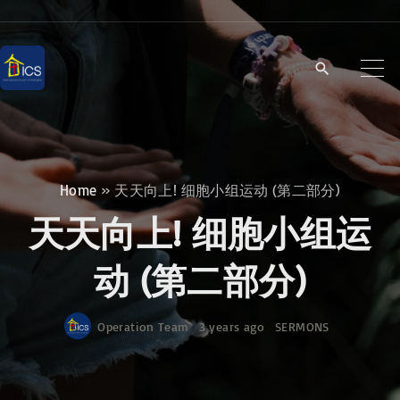
S
k
i
p
t
o
c
Home
»
天天向上! 细胞小组运动 (第二部分)
o
天天向上! 细胞小组运
n
t
动 (第二部分)
e
n
Operation Team
3 years ago
SERMONS
t