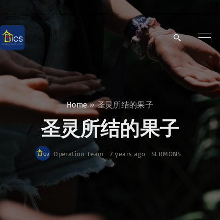
S
k
i
p
t
o
c
Home
»
圣灵所结的果子
o
圣灵所结的果子
n
t
Operation Team
7 years ago
SERMONS
e
n
t