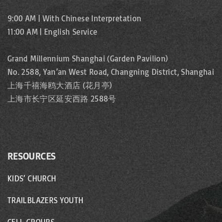
9:00 AM | With Chinese Interpretation
11:00 AM | English Service
Grand Millennium Shanghai (Garden Pavilion)
No. 2588, Yan’an West Road, Changning District, Shanghai
上海千禧海鸥大酒店 (花月亭)
上海市长宁区延安西路 2588号
RESOURCES
KIDS’ CHURCH
TRAILBLAZERS YOUTH