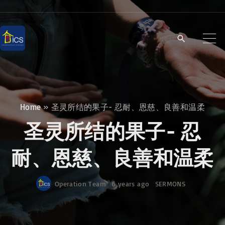
S
k
i
p
t
o
c
Home
»
圣灵所结的果子- 忍耐、恩慈、良善和温柔
o
圣灵所结的果子- 忍
n
t
耐、恩慈、良善和温柔
e
n
Operation Team
6 years ago
SERMONS
t