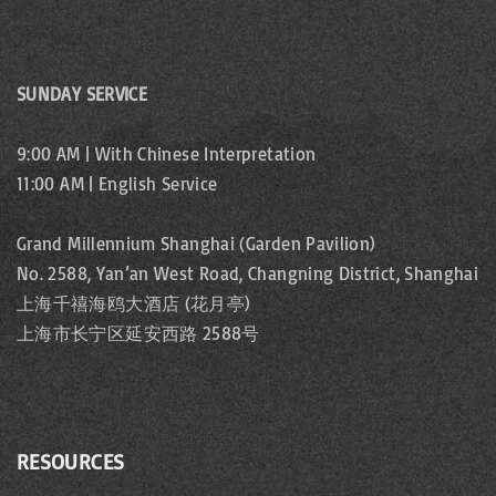
SUNDAY SERVICE
9:00 AM | With Chinese Interpretation
11:00 AM | English Service
Grand Millennium Shanghai (Garden Pavilion)
No. 2588, Yan’an West Road, Changning District, Shanghai
上海千禧海鸥大酒店 (花月亭)
上海市长宁区延安西路 2588号
RESOURCES