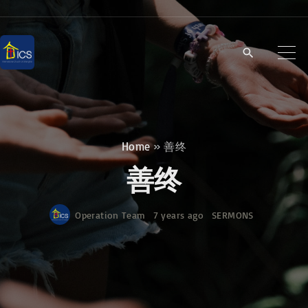
S
k
i
p
t
o
c
Home
»
善终
o
善终
n
t
Operation Team
7 years ago
SERMONS
e
n
t