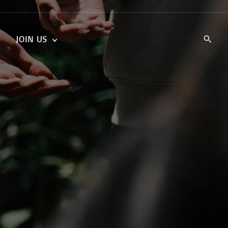
JOIN US
KIDS’ CHURCH
DAILY DEVOTIONALS
TRAIIBLAZERS YOUTH
TRAILBLAZERS YOUTH
CELL GROUPS
KIDS‘ DEVOTIONALS
MINISTRIES
CAREERS