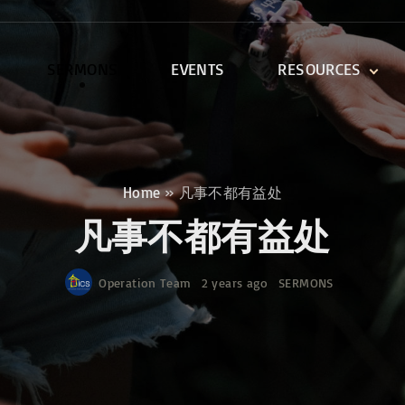
SERMONS
EVENTS
RESOURCES
DEVOTIONALS
DISCIPLESHIP CLASSES
R
BIBLE STUDY
Home
»
凡事不都有益处
ONE SOUL FOR CHRIST
凡事不都有益处
Operation Team
2 years ago
SERMONS