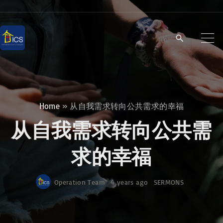
S
k
i
p
t
o
c
Home
»
从自我需求转向公共需求的幸福
o
从自我需求转向公共需
n
t
求的幸福
e
n
Operation Team
4 years ago
SERMONS
t