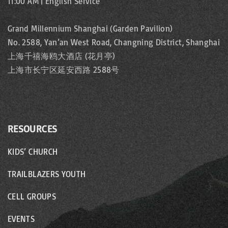
11:00 AM | English Service
Grand Millennium Shanghai (Garden Pavilion)
No. 2588, Yan’an West Road, Changning District, Shanghai
上海千禧海鸥大酒店 (花月亭)
上海市长宁区延安西路 2588号
RESOURCES
KIDS’ CHURCH
TRAILBLAZERS YOUTH
CELL GROUPS
EVENTS