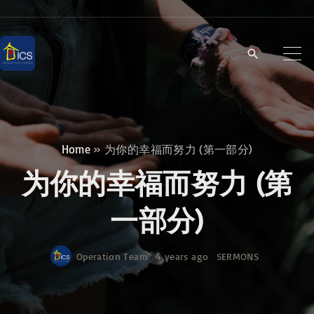
S
k
i
p
t
o
c
Home
»
为你的幸福而努力 (第一部分)
o
为你的幸福而努力 (第
n
t
一部分)
e
n
Operation Team
4 years ago
SERMONS
t