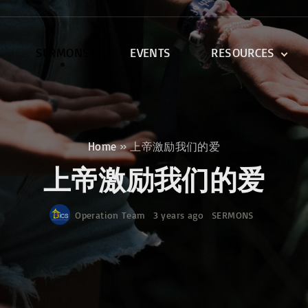
SERMONS
EVENTS
RESOURCES
DEVOTIONALS
DISCIPLESHIP CLASSES
R
BIBLE STUDY
Home
»
上帝激励我们的爱
ONE SOUL FOR CHRIST
上帝激励我们的爱
Operation Team
3 years ago
SERMONS