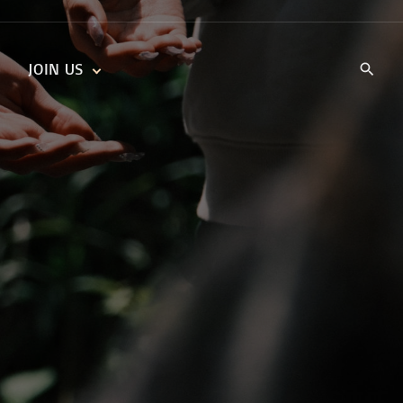
JOIN US
KIDS’ CHURCH
DAILY DEVOTIONALS
TRAIIBLAZERS YOUTH
TRAILBLAZERS YOUTH
CELL GROUPS
KIDS‘ DEVOTIONALS
MINISTRIES
CAREERS